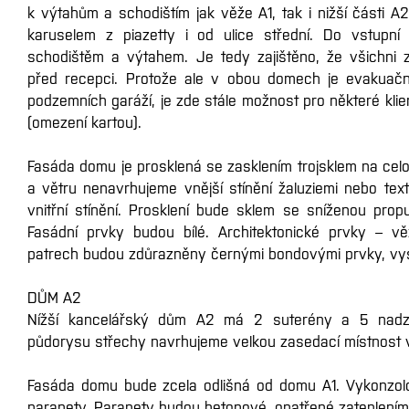
k výtahům a schodištím jak věže A1, tak i nižší části A2
karuselem z piazetty i od ulice střední. Do vstupní
schodištěm a výtahem. Je tedy zajištěno, že všichni 
před recepci. Protože ale v obou domech je evakuačn
podzemních garáží, je zde stále možnost pro některé klie
(omezení kartou).
Fasáda domu je prosklená se zasklením trojsklem na celo
a větru nenavrhujeme vnější stínění žaluziemi nebo texti
vnitřní stínění. Prosklení bude sklem se sníženou propu
Fasádní prvky budou bílé. Architektonické prvky – v
patrech budou zdůrazněny černými bondovými prvky, vyst
DŮM A2
Nížší kancelářský dům A2 má 2 suterény a 5 nadze
půdorysu střechy navrhujeme velkou zasedací místnost 
Fasáda domu bude zcela odlišná od domu A1. Vykonzol
parapety. Parapety budou betonové, opatřené zateplením.