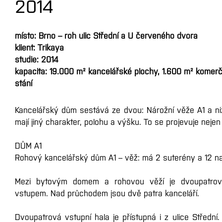
2014
místo: Brno – roh ulic Střední a U červeného dvora
klient: Trikaya
studie: 2014
kapacita: 19.000 m² kancelářské plochy, 1.600 m² komerč
stání
Kancelářský dům sestává ze dvou: Nárožní věže A1 a 
mají jiný charakter, polohu a výšku. To se projevuje nejen
DŮM A1
Rohový kancelářský dům A1 – věž: má 2 suterény a 12 na
Mezi bytovým domem a rohovou věží je dvoupatrov
vstupem. Nad průchodem jsou dvě patra kanceláří.
Dvoupatrová vstupní hala je přístupná i z ulice Střední.