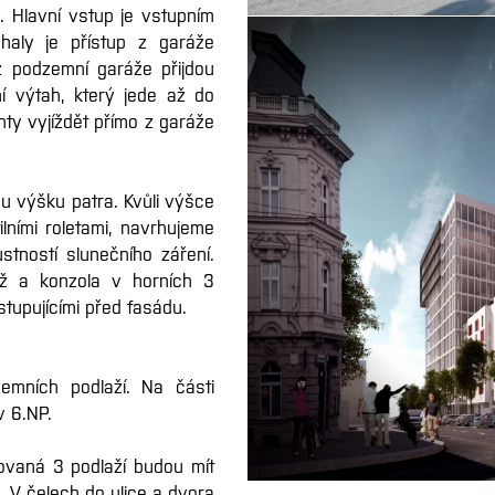
. Hlavní vstup je vstupním
 haly je přístup z garáže
z podzemní garáže přijdou
í výtah, který jede až do
nty vyjíždět přímo z garáže
u výšku patra. Kvůli výšce
lními roletami, navrhujeme
stností slunečního záření.
ěž a konzola v horních 3
upujícími před fasádu.
mních podlaží. Na části
v 6.NP.
ovaná 3 podlaží budou mít
 V čelech do ulice a dvora